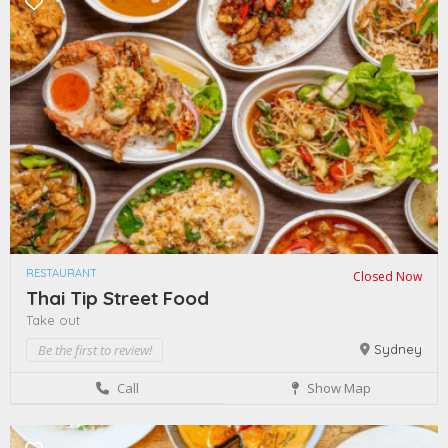
RESTAURANT
Closed Now
Thai Tip Street Food
Take out
Be the first to review!
Sydney
Call
Show Map