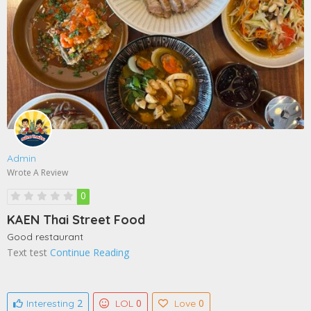
Admin
Wrote A Review
0
KAEN Thai Street Food
Good restaurant
Text test
Continue Reading
2
0
0
Interesting
LOL
Love